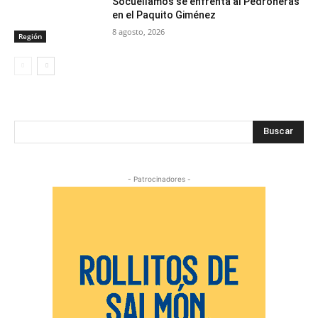
Socuéllamos se enfrenta al Pedroñeras
en el Paquito Giménez
8 agosto, 2026
Región
Buscar
- Patrocinadores -