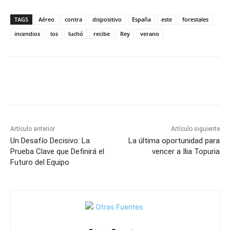
TAGS
Aéreo
contra
dispositivo
España
este
forestales
incendios
los
luchó
recibe
Rey
verano
Facebook
X
Pinterest
WhatsApp
Artículo anterior
Artículo siguiente
Un Desafío Decisivo: La
La última oportunidad para
Prueba Clave que Definirá el
vencer a Ilia Topuria
Futuro del Equipo