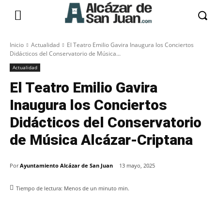
Inicio
Actualidad
El Teatro Emilio Gavira Inaugura los Conciertos
Didácticos del Conservatorio de Música...
Actualidad
El Teatro Emilio Gavira
Inaugura los Conciertos
Didácticos del Conservatorio
de Música Alcázar-Criptana
Por
Ayuntamiento Alcázar de San Juan
13 mayo, 2025
Tiempo de lectura:
Menos de un minuto
min.
Facebook
X
Pinterest
WhatsApp