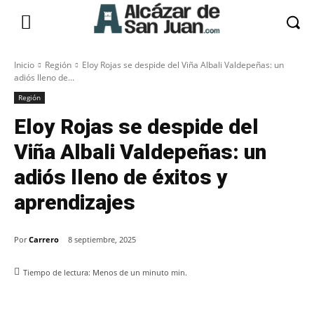
Inicio
Región
Eloy Rojas se despide del Viña Albali Valdepeñas: un
adiós lleno de...
Región
Eloy Rojas se despide del
Viña Albali Valdepeñas: un
adiós lleno de éxitos y
aprendizajes
Por
Carrero
8 septiembre, 2025
Tiempo de lectura:
Menos de un minuto
min.
Facebook
X
Pinterest
WhatsApp