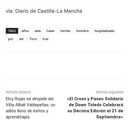
vía: Diario de Castilla-La Mancha
TAGS
años
asta
Casar
herido
hombre
hospitalizado
por
ser
Toro
tras
Facebook
X
Pinterest
WhatsApp
Artículo anterior
Artículo siguiente
Eloy Rojas se despide del
«El Cross y Paseo Solidario
Viña Albali Valdepeñas: un
de Down Toledo Celebrará
adiós lleno de éxitos y
su Décima Edición el 21 de
aprendizajes
Septiembre»