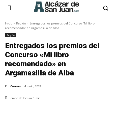
Inicio
Región
Entregados los premios del Concurso "Mi libro
recomendado" en Argamasilla de Alba
Región
Entregados los premios del
Concurso «Mi libro
recomendado» en
Argamasilla de Alba
Por
Carrero
4 junio, 2024
Tiempo de lectura:
1
min.
Facebook
X
Pinterest
WhatsApp