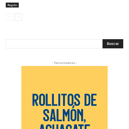
Región
Buscar
- Patrocinadores -