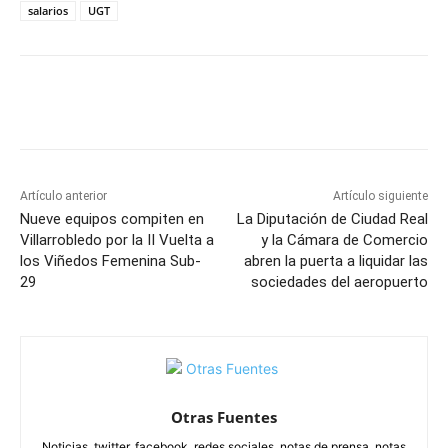
salarios
UGT
Facebook
X
Pinterest
WhatsApp
Artículo anterior
Artículo siguiente
Nueve equipos compiten en
La Diputación de Ciudad Real
Villarrobledo por la II Vuelta a
y la Cámara de Comercio
los Viñedos Femenina Sub-
abren la puerta a liquidar las
29
sociedades del aeropuerto
Otras Fuentes
Noticias, twitter, facebook, redes sociales, notas de prensa, notas