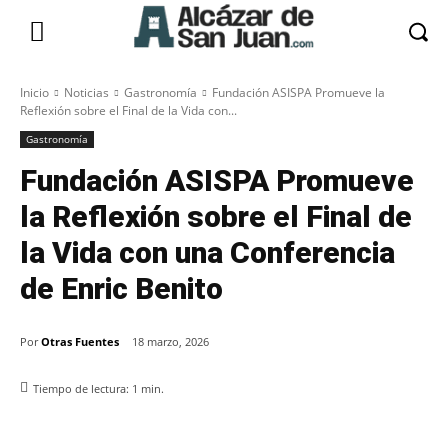
Inicio
Noticias
Gastronomía
Fundación ASISPA Promueve la
Reflexión sobre el Final de la Vida con...
Gastronomía
Fundación ASISPA Promueve
la Reflexión sobre el Final de
la Vida con una Conferencia
de Enric Benito
Por
Otras Fuentes
18 marzo, 2026
Tiempo de lectura:
1
min.
Facebook
X
Pinterest
WhatsApp