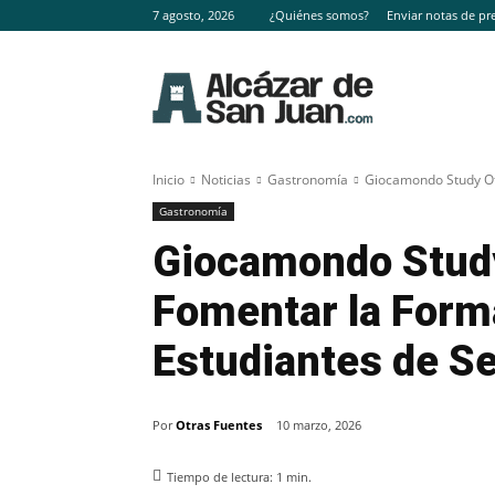
7 agosto, 2026
¿Quiénes somos?
Enviar notas de pr
Inicio
Noticias
Gastronomía
Giocamondo Study Ofr
Gastronomía
Giocamondo Study
Fomentar la Forma
Estudiantes de S
Por
Otras Fuentes
10 marzo, 2026
Tiempo de lectura:
1
min.