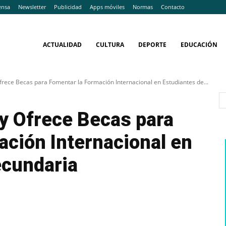
ensa
Newsletter
Publicidad
Apps móviles
Normas
Contacto
ACTUALIDAD
CULTURA
DEPORTE
EDUCACIÓN
ece Becas para Fomentar la Formación Internacional en Estudiantes de...
 Ofrece Becas para
ción Internacional en
ecundaria