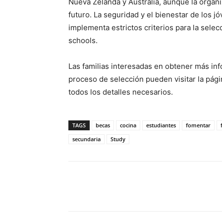
Nueva Zelanda y Australia, aunque la organiz
futuro. La seguridad y el bienestar de los 
implementa estrictos criterios para la selecc
schools.
Las familias interesadas en obtener más in
proceso de selección pueden visitar la pá
todos los detalles necesarios.
TAGS
becas
cocina
estudiantes
fomentar
secundaria
Study
Facebook
X
Pinterest