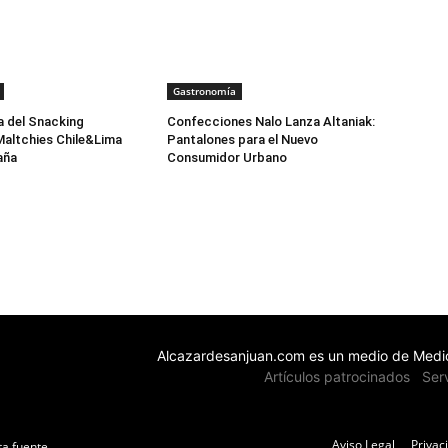
Gastronomía
a del Snacking
Confecciones Nalo Lanza Altaniak:
Maltchies Chile&Lima
Pantalones para el Nuevo
aña
Consumidor Urbano
Alcazardesanjuan.com es un medio de Medio
Artículos patrocinados
Ser
Aviso Legal
Privac
ta fuente.