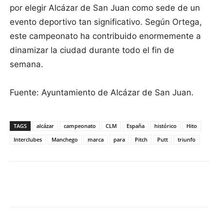
por elegir Alcázar de San Juan como sede de un
evento deportivo tan significativo. Según Ortega,
este campeonato ha contribuido enormemente a
dinamizar la ciudad durante todo el fin de
semana.
Fuente: Ayuntamiento de Alcázar de San Juan.
TAGS
alcázar
campeonato
CLM
España
histórico
Hito
Interclubes
Manchego
marca
para
Pitch
Putt
triunfo
Facebook
X
Pinterest
WhatsApp