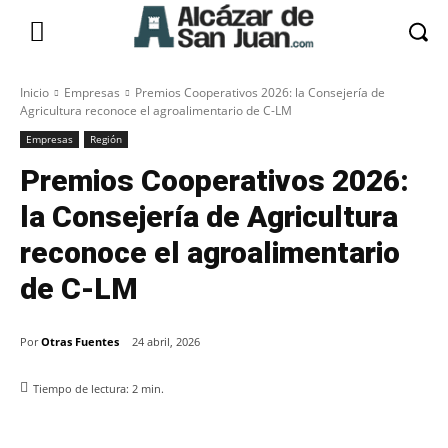
Inicio
Empresas
Premios Cooperativos 2026: la Consejería de
Agricultura reconoce el agroalimentario de C-LM
Empresas
Región
Premios Cooperativos 2026:
la Consejería de Agricultura
reconoce el agroalimentario
de C-LM
Por
Otras Fuentes
24 abril, 2026
Tiempo de lectura:
2
min.
Facebook
X
Pinterest
WhatsApp