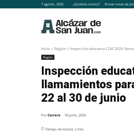
7 agosto, 2026
¿Quiénes somos?
Enviar notas de pr
Inicio
Región
Inspección educativa CLM 2026: llamam
Región
Inspección educa
llamamientos para
22 al 30 de junio
Por
Carrero
18 junio, 2026
Tiempo de lectura:
2
min.