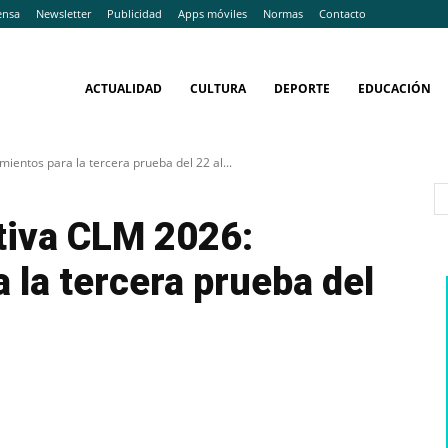
ensa
Newsletter
Publicidad
Apps móviles
Normas
Contacto
ACTUALIDAD
CULTURA
DEPORTE
EDUCACIÓN
ientos para la tercera prueba del 22 al...
tiva CLM 2026:
 la tercera prueba del