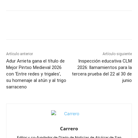
Facebook
X
Pinterest
WhatsApp
Artículo anterior
Artículo siguiente
Adur Arrieta gana el título de
Inspección educativa CLM
Mejor Pintxo Medieval 2026
2026: llamamientos para la
con ‘Entre redes y trigales’,
tercera prueba del 22 al 30 de
su homenaje al atún y al trigo
junio
sarraceno
Carrero
Editor y co-fundador de Diario de Noticias de Alcázar de San