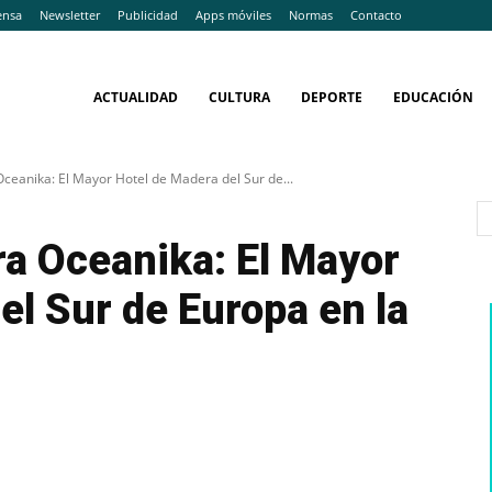
ensa
Newsletter
Publicidad
Apps móviles
Normas
Contacto
ACTUALIDAD
CULTURA
DEPORTE
EDUCACIÓN
ceanika: El Mayor Hotel de Madera del Sur de...
a Oceanika: El Mayor
el Sur de Europa en la