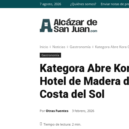
7 agosto, 2026
¿Quiénes somos?
Enviar notas de pr
Inicio
Noticias
Gastronomía
Kategora Abre Kora O
Gastronomía
Kategora Abre Kor
Hotel de Madera d
Costa del Sol
Por
Otras Fuentes
3 febrero, 2026
Tiempo de lectura:
2
min.