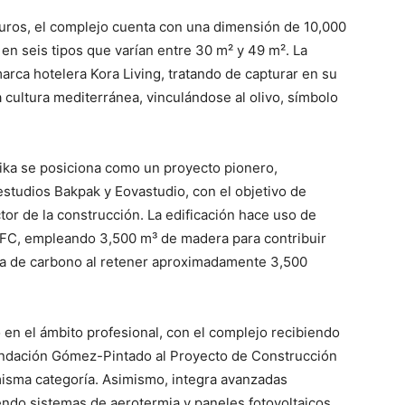
euros, el complejo cuenta con una dimensión de 10,000
en seis tipos que varían entre 30 m² y 49 m². La
arca hotelera Kora Living, tratando de capturar en su
a cultura mediterránea, vinculándose al olivo, símbolo
ika se posiciona como un proyecto pionero,
estudios Bakpak y Eovastudio, con el objetivo de
tor de la construcción. La edificación hace uso de
EFC, empleando 3,500 m³ de madera para contribuir
ella de carbono al retener aproximadamente 3,500
 en el ámbito profesional, con el complejo recibiendo
undación Gómez-Pintado al Proyecto de Construcción
misma categoría. Asimismo, integra avanzadas
yendo sistemas de aerotermia y paneles fotovoltaicos,