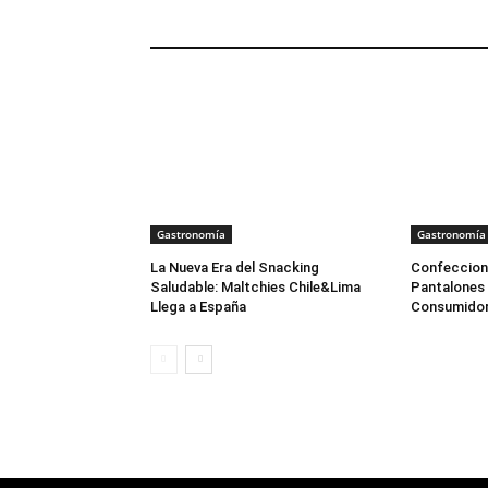
ARTÍCULOS RELACIONADOS
Gastronomía
Gastronomía
La Nueva Era del Snacking
Confeccione
Saludable: Maltchies Chile&Lima
Pantalones 
Llega a España
Consumidor