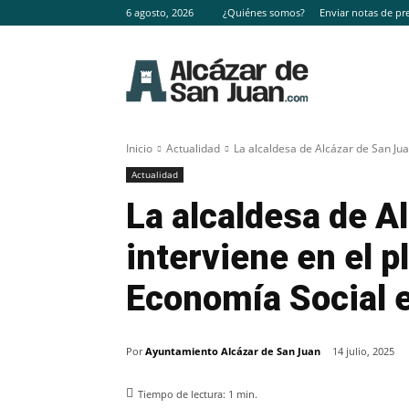
6 agosto, 2026
¿Quiénes somos?
Enviar notas de pr
Inicio
Actualidad
La alcaldesa de Alcázar de San Juan
Actualidad
La alcaldesa de A
interviene en el p
Economía Social 
Por
Ayuntamiento Alcázar de San Juan
14 julio, 2025
Tiempo de lectura:
1
min.