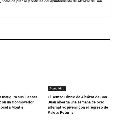
, notas de prensa y noticias del Ayuntamiento de Alcázar de San
Actualidad
 Inaugura sus Fiestas
El Centro Cívico de Alcázar de San
 con un Conmovedor
Juan alberga una semana de ocio
Josefa Montiel
alternativo juvenil con el regreso de
Paleto Returns