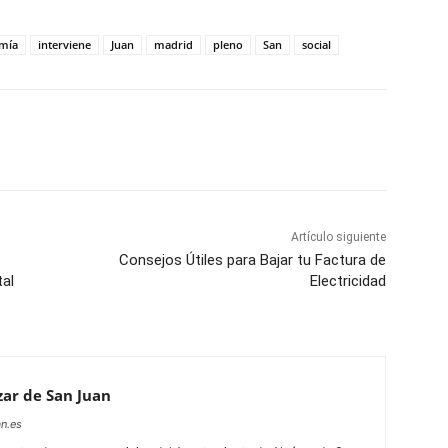
mía
interviene
Juan
madrid
pleno
San
social
WhatsApp
Artículo siguiente
Consejos Útiles para Bajar tu Factura de
tal
Electricidad
ar de San Juan
n.es