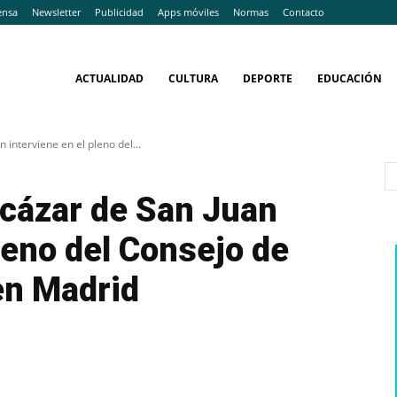
ensa
Newsletter
Publicidad
Apps móviles
Normas
Contacto
ACTUALIDAD
CULTURA
DEPORTE
EDUCACIÓN
 interviene en el pleno del...
lcázar de San Juan
leno del Consejo de
en Madrid