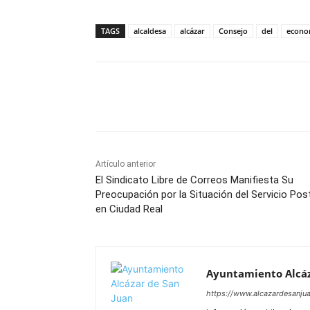
TAGS
alcaldesa
alcázar
Consejo
del
econo
Facebook
X
Pinterest
Artículo anterior
El Sindicato Libre de Correos Manifiesta Su
Preocupación por la Situación del Servicio Pos
en Ciudad Real
Ayuntamiento Alcáz
https://www.alcazardesanjua