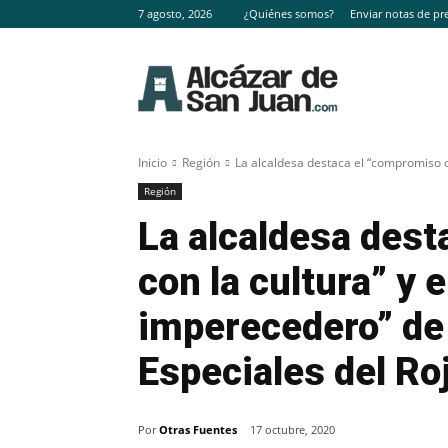
7 agosto, 2026
¿Quiénes somos?
Enviar notas de pr
Inicio
Región
La alcaldesa destaca el “compromiso co
Región
La alcaldesa des
con la cultura” y 
imperecedero” de
Especiales del Ro
Por
Otras Fuentes
17 octubre, 2020