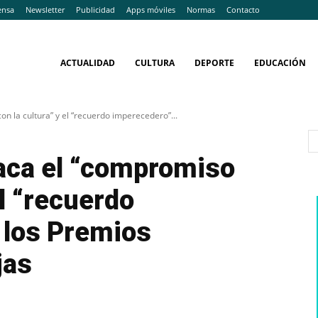
ensa
Newsletter
Publicidad
Apps móviles
Normas
Contacto
ACTUALIDAD
CULTURA
DEPORTE
EDUCACIÓN
n la cultura” y el “recuerdo imperecedero”...
taca el “compromiso
el “recuerdo
 los Premios
jas