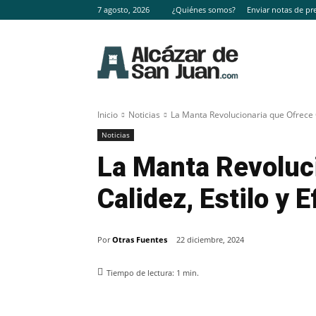
7 agosto, 2026
¿Quiénes somos?
Enviar notas de pr
Inicio
Noticias
La Manta Revolucionaria que Ofrece Ca
Noticias
La Manta Revoluc
Calidez, Estilo y 
Por
Otras Fuentes
22 diciembre, 2024
Tiempo de lectura:
1
min.
Facebook
X
Pinterest