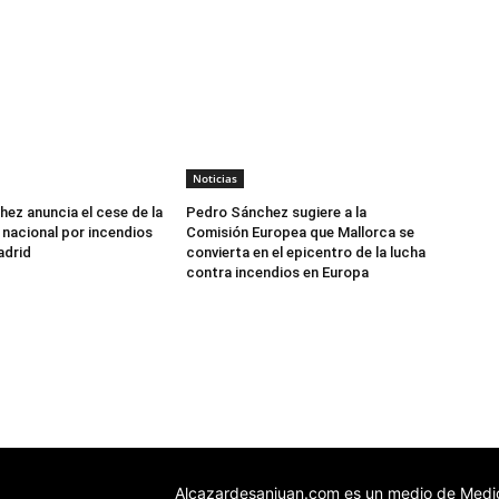
Noticias
ez anuncia el cese de la
Pedro Sánchez sugiere a la
nacional por incendios
Comisión Europea que Mallorca se
adrid
convierta en el epicentro de la lucha
contra incendios en Europa
Alcazardesanjuan.com es un medio de Medio