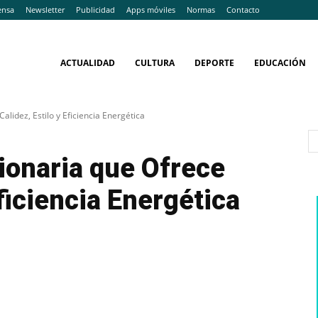
ensa
Newsletter
Publicidad
Apps móviles
Normas
Contacto
ACTUALIDAD
CULTURA
DEPORTE
EDUCACIÓN
lidez, Estilo y Eficiencia Energética
ionaria que Ofrece
Eficiencia Energética
WhatsApp