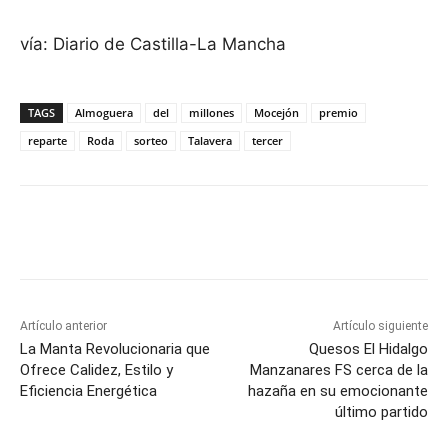
vía: Diario de Castilla-La Mancha
TAGS
Almoguera
del
millones
Mocejón
premio
reparte
Roda
sorteo
Talavera
tercer
Facebook
X
Pinterest
WhatsApp
Artículo anterior
Artículo siguiente
La Manta Revolucionaria que
Quesos El Hidalgo
Ofrece Calidez, Estilo y
Manzanares FS cerca de la
Eficiencia Energética
hazaña en su emocionante
último partido