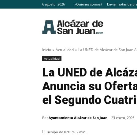
6 agosto, 2026
¿Quiénes somos?
Enviar notas de pr
Inicio
Actualidad
La UNED de Alcázar de San Juan An
Actualidad
La UNED de Alcáz
Anuncia su Oferta
el Segundo Cuatr
Por
Ayuntamiento Alcázar de San Juan
23 enero, 2026
Tiempo de lectura:
2
min.