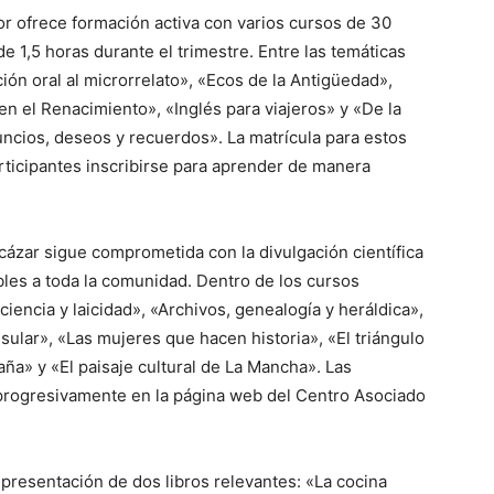
r ofrece formación activa con varios cursos de 30
e 1,5 horas durante el trimestre. Entre las temáticas
ción oral al microrrelato», «Ecos de la Antigüedad»,
 en el Renacimiento», «Inglés para viajeros» y «De la
nuncios, deseos y recuerdos». La matrícula para estos
articipantes inscribirse para aprender de manera
cázar sigue comprometida con la divulgación científica
ibles a toda la comunidad. Dentro de los cursos
encia y laicidad», «Archivos, genealogía y heráldica»,
nsular», «Las mujeres que hacen historia», «El triángulo
aña» y «El paisaje cultural de La Mancha». Las
 progresivamente en la página web del Centro Asociado
 presentación de dos libros relevantes: «La cocina