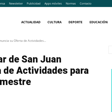
ensa
Newsletter
Publicidad
Apps móviles
Normas
Contacto
ACTUALIDAD
CULTURA
DEPORTE
EDUCACIÓN
uncia su Oferta de Actividades...
ar de San Juan
 de Actividades para
imestre