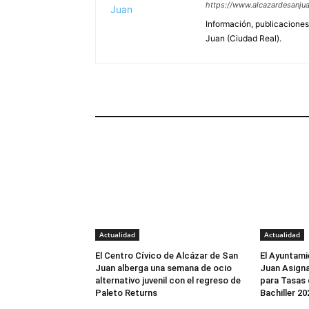
https://www.alcazardesanjua
Información, publicaciones
Juan (Ciudad Real).
ARTÍCULOS RELACIONADOS
Actualidad
Actualidad
El Centro Cívico de Alcázar de San
El Ayuntami
Juan alberga una semana de ocio
Juan Asigna
alternativo juvenil con el regreso de
para Tasas 
Paleto Returns
Bachiller 2