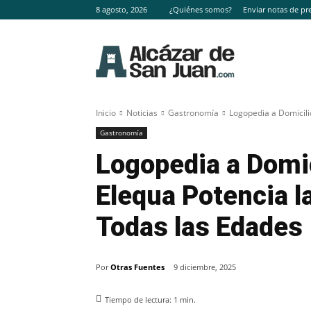
8 agosto, 2026
¿Quiénes somos?
Enviar notas de pr
Inicio
Noticias
Gastronomía
Logopedia a Domicili
Gastronomía
Logopedia a Domic
Elequa Potencia 
Todas las Edades
Por
Otras Fuentes
9 diciembre, 2025
Tiempo de lectura:
1
min.