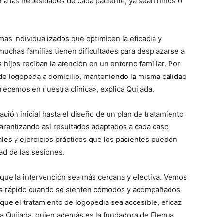
 a las necesidades de cada paciente, ya sean niños o
mas individualizados que optimicen la eficacia y
chas familias tienen dificultades para desplazarse a
 hijos reciban la atención en un entorno familiar. Por
e logopeda a domicilio, manteniendo la misma calidad
frecemos en nuestra clínica», explica Quijada.
ción inicial hasta el diseño de un plan de tratamiento
arantizando así resultados adaptados a cada caso
les y ejercicios prácticos que los pacientes pueden
dad de las sesiones.
 que la intervención sea más cercana y efectiva. Vemos
más rápido cuando se sienten cómodos y acompañados
 que el tratamiento de logopedia sea accesible, eficaz
aca Quijada, quien además es la fundadora de Elequa