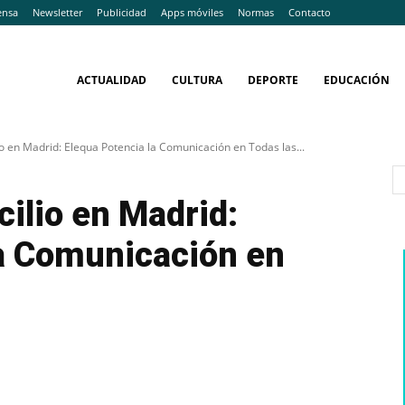
ensa
Newsletter
Publicidad
Apps móviles
Normas
Contacto
ACTUALIDAD
CULTURA
DEPORTE
EDUCACIÓN
o en Madrid: Elequa Potencia la Comunicación en Todas las...
ilio en Madrid:
la Comunicación en