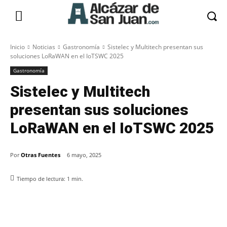
Inicio
Noticias
Gastronomía
Sistelec y Multitech presentan sus
soluciones LoRaWAN en el IoTSWC 2025
Gastronomía
Sistelec y Multitech
presentan sus soluciones
LoRaWAN en el IoTSWC 2025
Por
Otras Fuentes
6 mayo, 2025
Tiempo de lectura:
1
min.
Facebook
X
Pinterest
WhatsApp