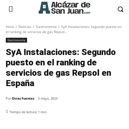
Inicio
Noticias
Gastronomía
SyA Instalaciones: Segundo puesto en
el ranking de servicios de gas Repsol...
Gastronomía
SyA Instalaciones: Segundo
puesto en el ranking de
servicios de gas Repsol en
España
Por
Otras Fuentes
5 mayo, 2025
Tiempo de lectura:
1
min.
Facebook
X
Pinterest
WhatsApp