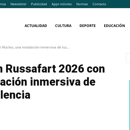
ensa
Newsletter
Publicidad
Apps móviles
Normas
Contacto
ACTUALIDAD
CULTURA
DEPORTE
EDUCACIÓN
Núcleo, una instalación inmersiva de luz...
n Russafart 2026 con
lación inmersiva de
alencia