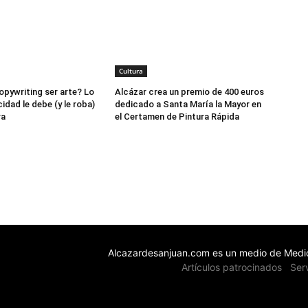
Cultura
opywriting ser arte? Lo
Alcázar crea un premio de 400 euros
cidad le debe (y le roba)
dedicado a Santa María la Mayor en
ra
el Certamen de Pintura Rápida
Alcazardesanjuan.com es un medio de Medio
Artículos patrocinados
Ser