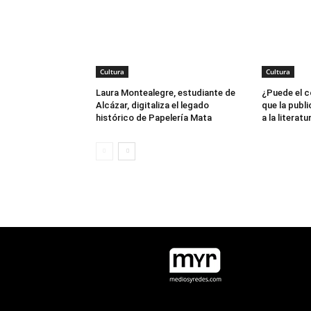
Cultura
Cultura
Laura Montealegre, estudiante de
¿Puede el c
Alcázar, digitaliza el legado
que la publi
histórico de Papelería Mata
a la literatu