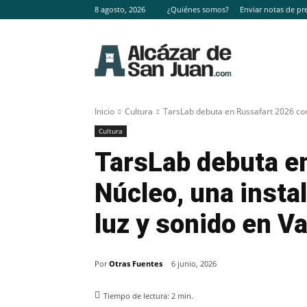
8 agosto, 2026
¿Quiénes somos?
Enviar notas de pr
Inicio
Cultura
TarsLab debuta en Russafart 2026 con 
Cultura
TarsLab debuta e
Núcleo, una insta
luz y sonido en V
Por
Otras Fuentes
6 junio, 2026
Tiempo de lectura:
2
min.