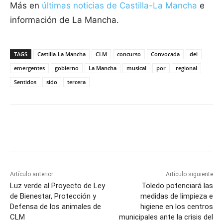
Más en
últimas noticias de
Castilla-La Mancha
e
información de La Mancha.
TAGS
Castilla-La Mancha
CLM
concurso
Convocada
del
emergentes
gobierno
La Mancha
musical
por
regional
Sentidos
sido
tercera
Facebook
X
Pinterest
WhatsApp
Artículo anterior
Artículo siguiente
Luz verde al Proyecto de Ley
Toledo potenciará las
de Bienestar, Protección y
medidas de limpieza e
Defensa de los animales de
higiene en los centros
CLM
municipales ante la crisis del