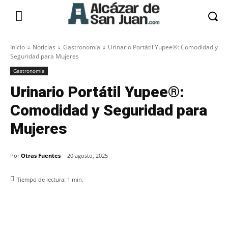
Inicio
Noticias
Gastronomía
Urinario Portátil Yupee®: Comodidad y
Seguridad para Mujeres
Gastronomía
Urinario Portátil Yupee®:
Comodidad y Seguridad para
Mujeres
Por
Otras Fuentes
20 agosto, 2025
Tiempo de lectura:
1
min.
Facebook
X
Pinterest
WhatsApp