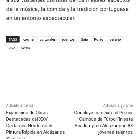
a sus visitantes disfrutar de los mejores aspectos
de la música, la comida y la tradición portuguesa
en un entorno espectacular.
TAGS
cocina
culturales
eventos
Gaia
Porto
verano
vive
WOW
Facebook
X
Pinterest
WhatsApp
Artículo anterior
Artículo siguiente
Exposición de Obras
Concluye con éxito el Primer
Destacadas del XXV
Campus de Fútbol ‘Iniesta
Certamen Nocturno de
Academy’ en Alcázar con 83
Pintura Rápida en Alcázar de
jóvenes talentos
San Juan