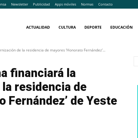
ensa
Newsletter
Publicidad
Apps móviles
Normas
Contacto
ACTUALIDAD
CULTURA
DEPORTE
EDUCACIÓN
rnización de la residencia de mayores ‘Honorato Fernández’...
a financiará la
la residencia de
o Fernández’ de Yeste