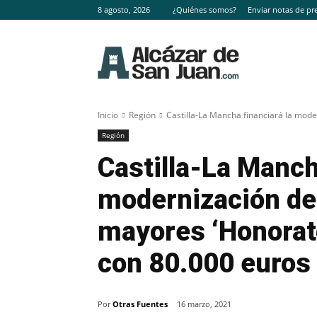
8 agosto, 2026
¿Quiénes somos?
Enviar notas de pr
Inicio
Región
Castilla-La Mancha financiará la mode
Región
Castilla-La Manch
modernización de 
mayores ‘Honorat
con 80.000 euros
Por
Otras Fuentes
16 marzo, 2021