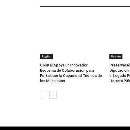
ARTÍCULOS RELACIONADOS
Región
Región
Cosital Apoya un Innovador
Preservació
Esquema de Colaboración para
Diputación 
Fortalecer la Capacidad Técnica de
el Legado F
los Municipios
Herrera Piñ