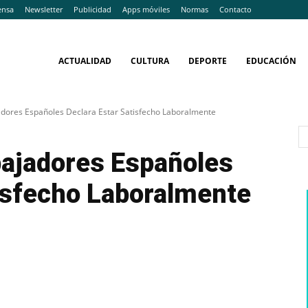
ensa
Newsletter
Publicidad
Apps móviles
Normas
Contacto
ACTUALIDAD
CULTURA
DEPORTE
EDUCACIÓN
adores Españoles Declara Estar Satisfecho Laboralmente
bajadores Españoles
tisfecho Laboralmente
WhatsApp