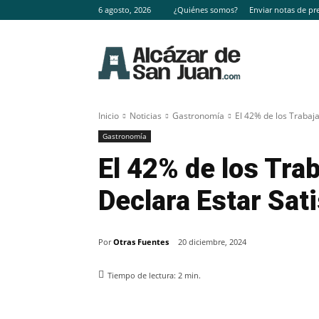
6 agosto, 2026
¿Quiénes somos?
Enviar notas de pr
Inicio
Noticias
Gastronomía
El 42% de los Trabaj
Gastronomía
El 42% de los Tra
Declara Estar Sa
Por
Otras Fuentes
20 diciembre, 2024
Tiempo de lectura:
2
min.
Facebook
X
Pinterest