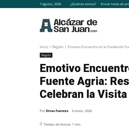
7 agosto, 2026
¿Quiénes somos?
Enviar notas de pr
Inicio
Región
Emotivo Encuentro en la Fundación Fue
Región
Emotivo Encuentr
Fuente Agria: Re
Celebran la Visit
Por
Otras Fuentes
6 enero, 2026
Tiempo de lectura:
1
min.