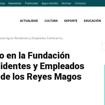
ensa
Newsletter
Publicidad
Apps móviles
Normas
Contacto
ACTUALIDAD
CULTURA
DEPORTE
EDUCACIÓN
nte Agria: Residentes y Empleados Celebran la...
o en la Fundación
sidentes y Empleados
a de los Reyes Magos