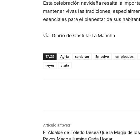
Esta celebración navideña resalta la import
mantener vivas las tradiciones, especialme
esenciales para el bienestar de sus habitan
vía: Diario de Castilla-La Mancha
TAGS
Agria
celebran
Emotivo
empleados
reyes
visita
Facebook
X
Pinterest
Artículo anterior
El Alcalde de Toledo Desea Que la Magia de los
Reyes Magos Ilumine Cada Hogar