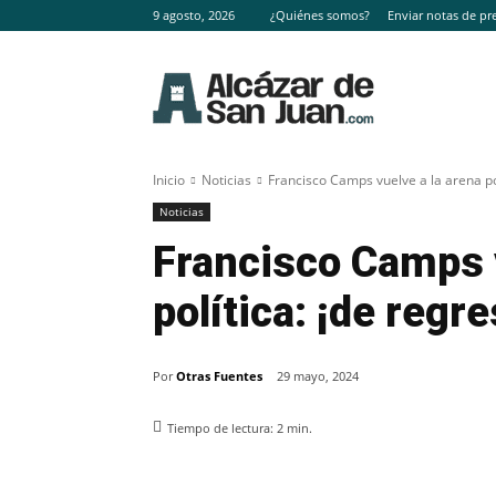
9 agosto, 2026
¿Quiénes somos?
Enviar notas de pr
Inicio
Noticias
Francisco Camps vuelve a la arena pol
Noticias
Francisco Camps v
política: ¡de regre
Por
Otras Fuentes
29 mayo, 2024
Tiempo de lectura:
2
min.
Facebook
X
Pinterest