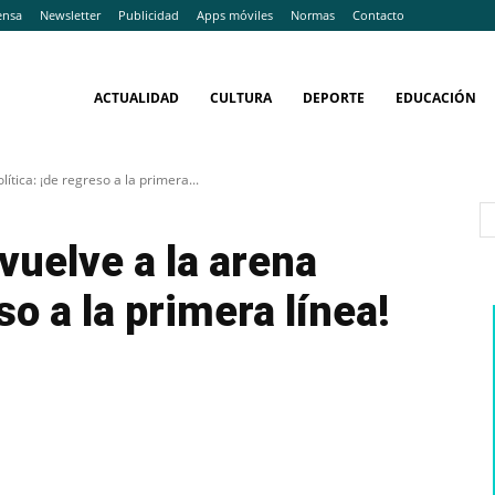
ensa
Newsletter
Publicidad
Apps móviles
Normas
Contacto
ACTUALIDAD
CULTURA
DEPORTE
EDUCACIÓN
ítica: ¡de regreso a la primera...
uelve a la arena
so a la primera línea!
WhatsApp