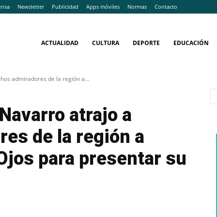
ensa
Newsletter
Publicidad
Apps móviles
Normas
Contacto
ACTUALIDAD
CULTURA
DEPORTE
EDUCACIÓN
chos admiradores de la región a...
 Navarro atrajo a
es de la región a
 Ojos para presentar su