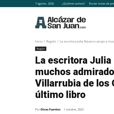
7 agosto, 2026
¿Quiénes somos?
Enviar notas de pr
Inicio
Región
La escritora Julia Navarro atrajo a mu
Región
La escritora Julia
muchos admirador
Villarrubia de los
último libro
Por
Otras Fuentes
1 octubre, 2022