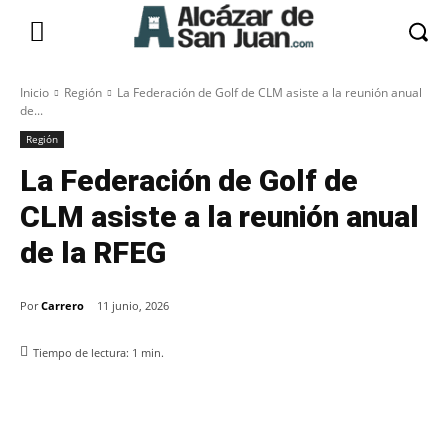
Inicio
Región
La Federación de Golf de CLM asiste a la reunión anual
de...
Región
La Federación de Golf de
CLM asiste a la reunión anual
de la RFEG
Por
Carrero
11 junio, 2026
Tiempo de lectura:
1
min.
Facebook
X
Pinterest
WhatsApp