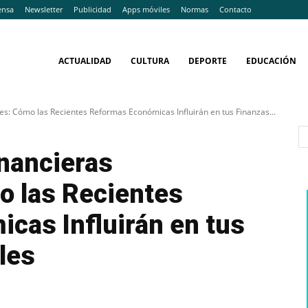
ensa
Newsletter
Publicidad
Apps móviles
Normas
Contacto
ACTUALIDAD
CULTURA
DEPORTE
EDUCACIÓN
es: Cómo las Recientes Reformas Económicas Influirán en tus Finanzas...
nancieras
o las Recientes
cas Influirán en tus
les